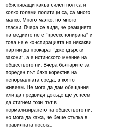
обясняващи какъв силен пол са и 
колко големи политици са, са много 
малко. Много малко, но много 
гласни. Вчера се видя, че реакцията 
на медиите не е “преекспонирана” и 
това не е конспирацията на някакви 
партии да прокарат “джендърски 
закони”, а е истинското мнение на 
обществото ни. Вчера българите за 
пореден път бяха коректив на 
ненормалната среда, в която 
живеем. Не мога да дам обещания 
или да предвидя докъде ще успеем 
да стигнем този път в 
нормализирането на обществото ни, 
но мога да кажа, че беше стъпка в 
правилната посока. 