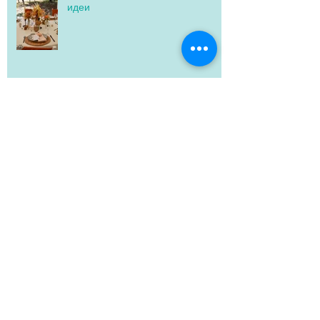
идеи
Песни за първи брачен танц
Изнесен ритуал: аксесоари