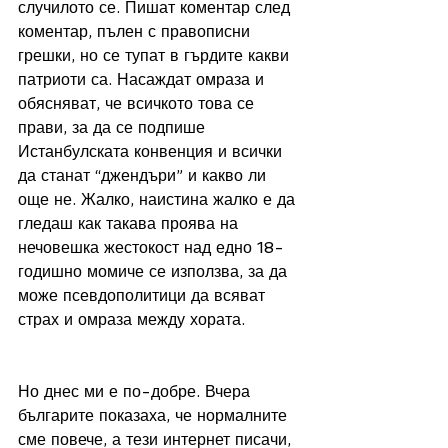
случилото се. Пишат коментар след 
коментар, пълен с правописни 
грешки, но се тупат в гърдите какви 
патриоти са. Насаждат омраза и 
обясняват, че всичкото това се 
прави, за да се подпише 
Истанбулската конвенция и всички 
да станат “джендъри” и какво ли 
още не. Жалко, наистина жалко е да 
гледаш как такава проява на 
нечовешка жестокост над едно 18-
годишно момиче се използва, за да 
може псевдополитици да всяват 
страх и омраза между хората. 
Но днес ми е по-добре. Вчера 
българите показаха, че нормалните 
сме повече, а тези интернет писачи, 