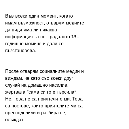
Във всеки един момент, когато 
имам възможност, отварям медиите 
да видя има ли някаква 
информация за пострадалото 18-
годишно момиче и дали се 
възстановява. 
После отварям социалните медии и 
виждам, че като със всеки друг 
случай на домашно насилие, 
жертвата “сама си го е търсила”. 
Не, това не са приятелите ми. Това 
са постове, които приятелите ми са 
пресподелили и разбира се, 
осъждат. 