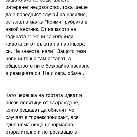
интеренет недоволство, това щеше 
да е поредният случай на насилие, 
останал в малка “Крими” рубрика в 
някой вестник. От началото на 
годината 11 жени са изгубили 
живота си от ръката на партньора 
си. Не знаехте, нали? Защото тези 
новини точно там остават, а 
обществото ни е безкрайно пасивно 
в реакцията си. Не и сега, обаче… 
Като черешка на тортата идват и 
онези политици от Възраждане, 
които решават да обяснят, че 
случаят е “преекспониран”, все 
едно няма нищо ненормално, 
отвратително и потресаващо в 