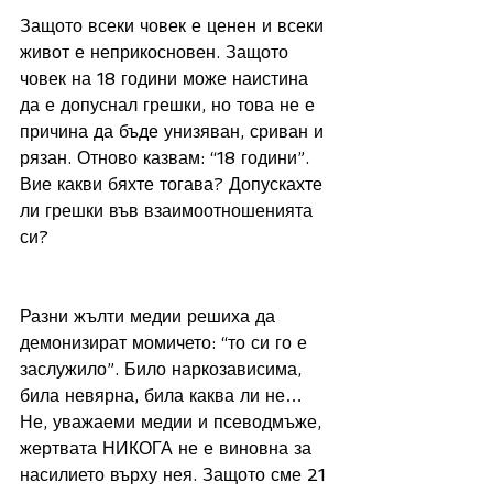
Защото всеки човек е ценен и всеки 
живот е неприкосновен. Защото 
човек на 18 години може наистина 
да е допуснал грешки, но това не е 
причина да бъде унизяван, сриван и 
рязан. Отново казвам: “18 години”. 
Вие какви бяхте тогава? Допускахте 
ли грешки във взаимоотношенията 
си? 
Разни жълти медии решиха да 
демонизират момичето: “то си го е 
заслужило”. Било наркозависима, 
била невярна, била каква ли не… 
Не, уважаеми медии и псеводмъже, 
жертвата НИКОГА не е виновна за 
насилието върху нея. Защото сме 21 