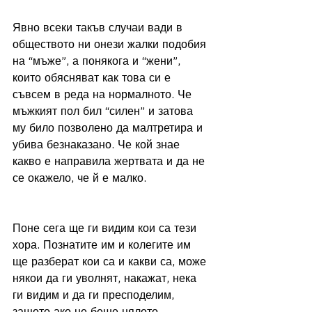
Явно всеки такъв случаи вади в 
обществото ни онези жалки подобия 
на “мъже”, а понякога и “жени”, 
които обясняват как това си е 
съвсем в реда на нормалното. Че 
мъжкият пол бил “силен” и затова 
му било позволено да малтретира и 
убива безнаказано. Че кой знае 
какво е направила жертвата и да не 
се окажело, че й е малко. 
Поне сега ще ги видим кои са тези 
хора. Познатите им и колегите им 
ще разберат кои са и какви са, може 
някои да ги уволнят, накажат, нека 
ги видим и да ги пресподелим, 
защото ако не беше цялото 