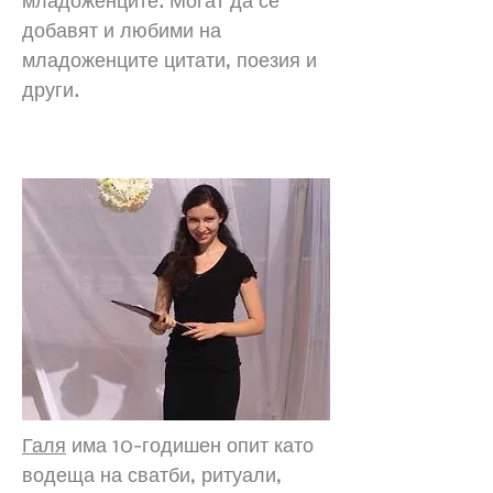
младоженците. Могат да се
добавят и любими на
младоженците цитати, поезия и
други.
Галя Крайчева
Галя
има 10-годишен опит като
водеща на сватби, ритуали,