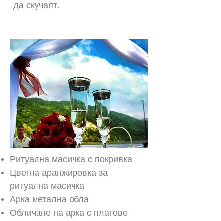
да скучаят.
Сребърен пакет
Ритуална масичка с покривка
Цветна аранжировка за
ритуална масичка
Арка метална обла
Обличане на арка с платове