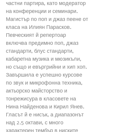
частни партира, като модератор
на конференции и семинари.
Магистър по поп и джаз пеене от
класа на Илиян Парасков.
Певческият й репертоар
включва предимно поп, джаз
стандарти, блус стандарти,
кабаретна музика и мюзикъли,
но също и евъргрийни и хип хоп.
Завършила е успешно курсове
по звук и микрофонна техника,
актьорско майсторство и
тонрежисура в класовете на
Нина Найденова и Кирил Янев.
Гласът й е нисък, а диапазонът
над 2.5 октави, с много
характерен тембър в ниските