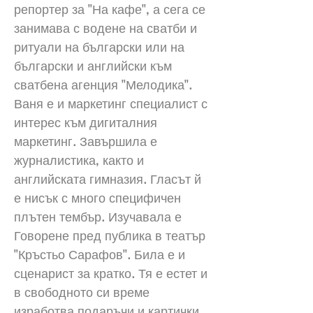
репортер за "На кафе", а сега се
занимава с водене на сватби и
ритуали на български или на
български и английски към
сватбена агенция "Мелодика".
Ваня е и маркетинг специалист с
интерес към дигиталния
маркетинг. Завършила е
журналистика, както и
английската гимназия. Гласът й
е нисък с много специфичен
плътен тембър. Изучавала е
Говорене пред публика в театър
"Кръстьо Сарафов". Била е и
сценарист за кратко. Тя е естет и
в свободното си време
изработва подаръчи и картички