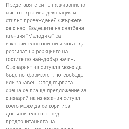
Представяте си го на живописно
място с красива декорация и
стилно провеждане? Свържете
се с нас! Водещите на сватбена
агенция "Мелодика" са
изключително опитни и могат да
реагират на реакциите на
гостите по най-добър начин.
Сценарият на ритуала може да
бъде по-формален, по-свободен
или забавен. След първата
среща се праща предложение за
сценарий на изнесения ритуал,
което може да се коригира
допълнително според
предпочитанията на