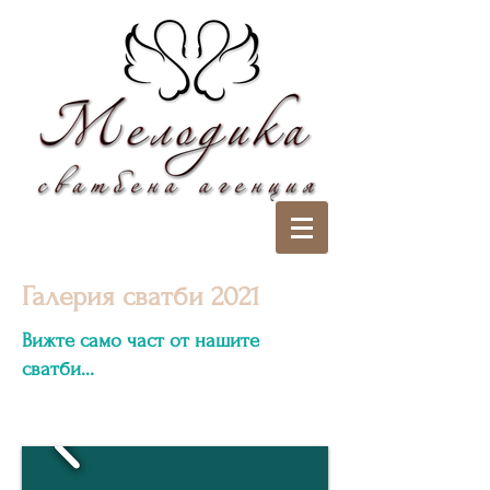
Галерия сватби 2021
Вижте само част от нашите
сватби...