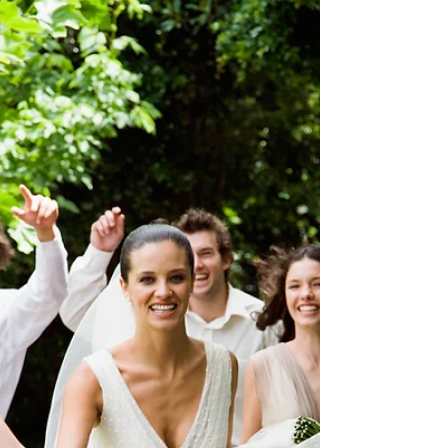
дизайнерски сватбени
рокли
Разглеждали ли сте колекциите на
сватбени рокли на Стела де Либеро
от последните няколко години? Аз
просто съм влюбена в тях! Не са...