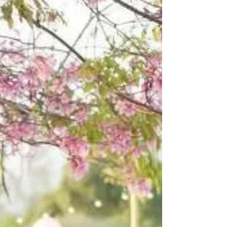
също трябваше да проучим въпроса
малко...