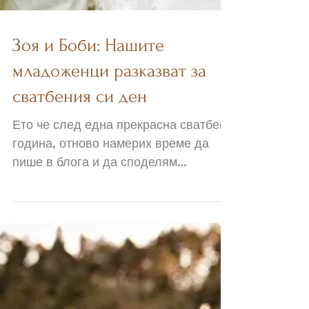
Зоя и Боби: Нашите
младоженци разказват за
сватбения си ден
Ето че след една прекрасна сватбена
година, отново намерих време да
пише в блога и да споделям
сватбени истории :) Няма по-
голямо...