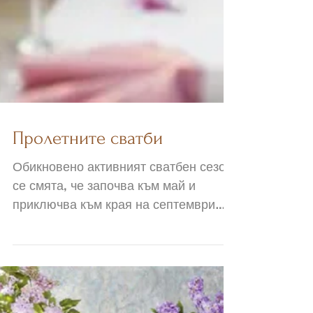
Пролетните сватби
Обикновено активният сватбен сезон