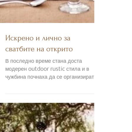
Искрено и лично за
сватбите на открито
В последно време стана доста
модерен outdoor rustic стила и в
чужбина почнаха да се организират
изключително големи и скъпи сватби
на...