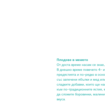
Плодове в менюто
От доста време насам се знае, 
В днешно време повечето 4- и 
предястията и по-рядко в осно
със запечени ябълки и мед или
сладките добавки, които ще н
към по-традиционните ястия, 
да сложите боровинки, малини 
вкуса. 