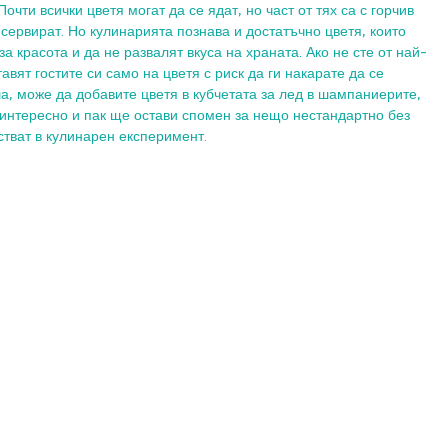
Почти всички цветя могат да се ядат, но част от тях са с горчив 
 сервират. Но кулинарията познава и достатъчно цветя, които 
за красота и да не развалят вкуса на храната. Ако не сте от най-
авят гостите си само на цветя с риск да ги накарате да се 
ша, може да добавите цветя в кубчетата за лед в шампаниерите, 
 интересно и пак ще остави спомен за нещо нестандартно без 
стват в кулинарен експеримент. 