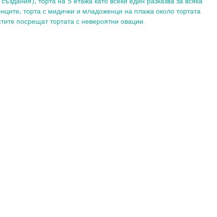
ъздания), торта на 5 етажа като всеки един разказва за всяка 
нците, торта с мидички и младоженци на плажа около тортата 
остите посрещат тортата с невероятни овации. 