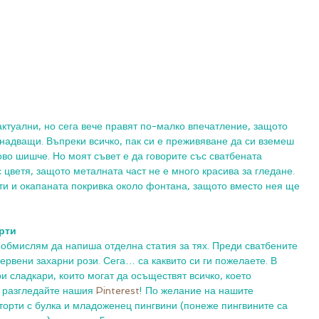
ктуални, но сега вече правят по-малко впечатление, защото 
енадващи. Въпреки всичко, пак си е преживяване да си вземеш 
во шишче. Но моят съвет е да говорите със сватбената 
 цветя, защото металната част не е много красива за гледане. 
ти и окапаната покривка около фонтана, защото вместо нея ще 
рти
 обмислям да напиша отделна статия за тях. Преди сватбените 
червени захарни рози. Сега… са каквито си ги пожелаете. В 
 сладкари, които могат да осъществят всичко, което 
, разгледайте нашия 
Pinterest
! По желание на нашите 
орти с булка и младоженец пингвини (понеже пингвините са 