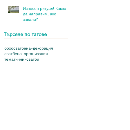
Изнесен ритуал! Какво
да направим, ако
завали?
Търсене по тагове
бохо
сватбена-декорация
сватбена-организация
тематични-сватби