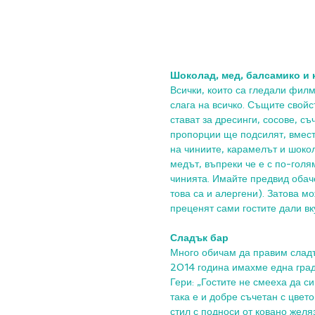
Шоколад, мед, балсамико и 
Всички, които са гледали филм
слага на всичко. Същите свойс
стават за дресинги, сосове, съ
пропорции ще подсилят, вместо
на чиниите, карамелът и шокол
медът, въпреки че е с по-голя
чинията. Имайте предвид обаче,
това са и алергени). Затова мо
преценят сами гостите дали вк
Сладък бар
Много обичам да правим сладъ
2014 година имахме една гради
Гери: „Гостите не смееха да си
така е и добре съчетан с цвето
стил с подноси от ковано желяз