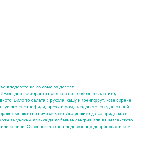
че плодовете не са само за десерт.  
5-звездни ресторанти предлагат и плодове в салатите, 
вното. Било то салата с рукола, кашу и грейпфрут, козе сирене 
 пуешко със стафиди, орехи и ром, плодовете са една от най-
аправят менюто ви по-изискано. Ако решите да се придържате 
може за уелкъм дринка да добавите сангрия или в шампанското 
или къпини. Освен с красота, плодовете ще допринесат и към 