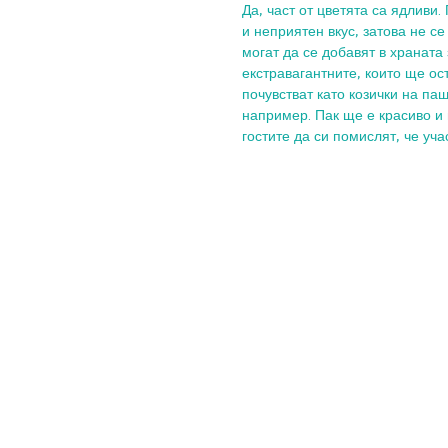
Да, част от цветята са ядливи. 
и неприятен вкус, затова не се
могат да се добавят в храната 
екстравагантните, които ще ост
почувстват като козички на па
например. Пак ще е красиво и
гостите да си помислят, че уча