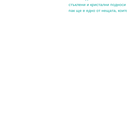
стъклени и кристални подноси з
пак ще е едно от нещата, коит