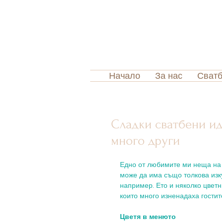
Начало
За нас
Сватб
Сладки сватбени ид
много други
Едно от любимите ми неща на 
може да има също толкова изку
например. Ето и няколко цветн
които много изненадаха гостите
Цветя в менюто