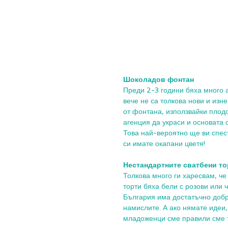
Шоколадов фонтан
Преди 2-3 години бяха много а
вече не са толкова нови и изн
от фонтана, използвайки плодо
агенция да украси и основата с
Това най-вероятно ще ви спес
си имате окапани цветя! 
Нестандартните сватбени то
Толкова много ги харесвам, че
торти бяха бели с розови или 
България има достатъчно добри
намислите. А ако нямате идеи
младоженци сме правили сме т