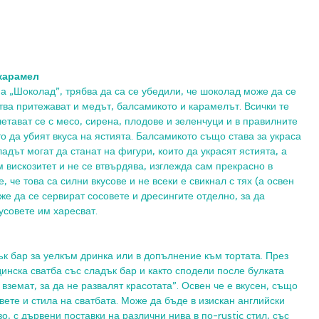
карамел
а „Шоколад”, трябва да са се убедили, че шоколад може да се 
тва притежават и медът, балсамикото и карамелът. Всички те 
четават се с месо, сирена, плодове и зеленчуци и в правилните 
 да убият вкуса на ястията. Балсамикото също става за украса 
адът могат да станат на фигури, които да украсят ястията, а 
м вискозитет и не се втвърдява, изглежда сам прекрасно в 
 че това са силни вкусове и не всеки е свикнал с тях (а освен 
же да се сервират сосовете и дресингите отделно, за да 
усовете им харесват. 
к бар за уелкъм дринка или в допълнение към тортата. През 
нска сватба със сладък бар и както сподели после булката 
 вземат, за да не развалят красотата”. Освен че е вкусен, също 
вете и стила на сватбата. Може да бъде в изискан английски 
о, с дървени поставки на различни нива в по-rustic стил, със 