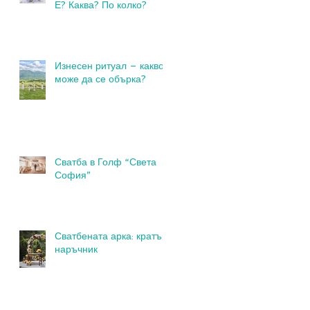
Е? Каква? По колко?
Изнесен ритуал – какво
може да се обърка?
Сватба в Голф “Света
София”
Сватбената арка: кратък
наръчник