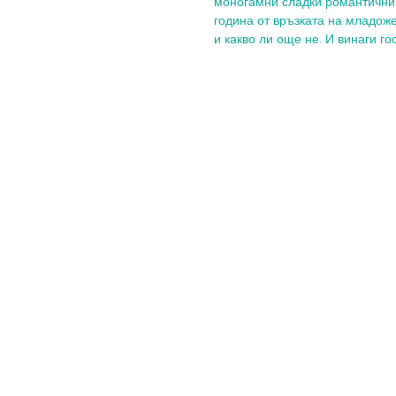
моногамни сладки романтични с
година от връзката на младоже
и какво ли още не. И винаги г